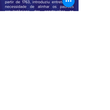
partir de 1763, introduziu entretanto a
necessidade de alinhar os padrões
arquitetônicos das construções ao
gosto de Lisboa, onde imperava no
momento outro estilo : o chamado
estilo “pombalino”, uma variante do
barroco tardio italiano, introduzido pelo
Marquês de Pombal. Verifica-se então
um curioso hibridismo, que singulariza
as igrejas cariocas no contexto geral da
arquitetura religiosa no Brasil no
período: o “pombalino” nas fachadas e
o rococó nas decorações internas. Por
fora a reprodução dos padrões
arquitetônicos de Lisboa e no interior o
gosto brasileiro, que já havia
incorporado o rococó francês na talha
dos retábulos e pinturas das paredes e
tetos.
As decorações internas do rococó
carioca tem como característica maior o
revestimento integral ou parcial das
paredes e tetos com lambris de madeira