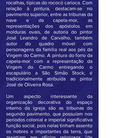
rocalhas, típicas do rococó carioca. Com
relação à pintura, destacam-se no
pavimento superior, entre as tribunas da
nave e da capela-mor, as
representações dos apóstolos em
molduras ovais, de autoria do pintor
José Leandro de Carvalho, também
autor do quadro móvel com
personagens da família real aos pés da
Virgem do Carmo. A pintura do forro da
capela-mor com a representação da
Virgem do Carmo entregando o
escapulário a São Simão Stock, é
tradicionalmente atribuída ao pintor
José de Oliveira Rosa.
Um aspecto interessante da
organização decorativa do espaço
interno da igreja são as tribunas do
segundo pavimento, que possuíam nos
períodos colonial e imperial significativa
função social, pois nelas tinham assento
os nobres e importantes da terra, que
assistiam aos ofícios religiosos “de