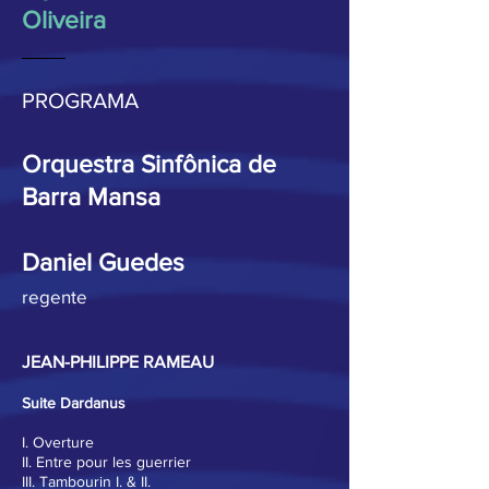
Oliveira
____
PROGRAMA
Orquestra Sinfônica de
Barra Mansa
Daniel Guedes
rege
nte
JEAN-PHILIPPE RAMEAU
Suite Dardanus
I. Overture
II. Entre pour les guerrier
III. Tambourin I. & II.