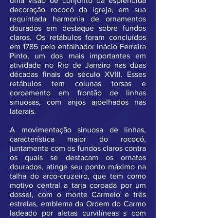
uma visão de conjunto da esplêndida
decoração rococó da igreja, em sua
requintada harmonia de ornamentos
dourados em destaque sobre fundos
claros. Os retábulos foram concluídos
em 1785 pelo entalhador Inácio Ferreira
Pinto, um dos mais importantes em
atividade no Rio de Janeiro nas duas
décadas finais do século XVIII. Esses
retábulos tem colunas torsas e
coroamento em frontão de linhas
sinuosas, com anjos ajoelhados nas
laterais.
A movimentação sinuosa de linhas,
característica maior do rococó,
juntamente com os fundos claros contra
os quais se destacam os ornatos
dourados, atinge seu ponto máximo na
talha do arco-cruzeiro, que tem como
motivo central a tarja coroada por um
dossel, com o monte Carmelo e três
estrelas, emblema da Ordem do Carmo
ladeado por aletas curvilíneas s com