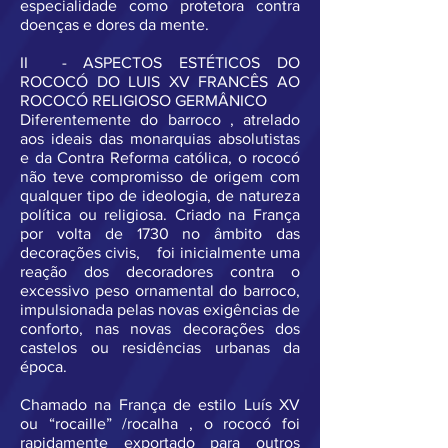
especialidade como protetora contra
doenças e dores da mente.
II - ASPECTOS ESTÉTICOS DO
ROCOCÓ DO LUIS XV FRANCÊS AO
ROCOCÓ RELIGIOSO GERMÂNICO
Diferentemente do barroco , atrelado
aos ideais das monarquias absolutistas
e da Contra Reforma católica, o rococó
não teve compromisso de origem com
qualquer tipo de ideologia, de natureza
política ou religiosa. Criado na França
por volta de 1730 no âmbito das
decorações civis, foi inicialmente uma
reação dos decoradores contra o
excessivo peso ornamental do barroco,
impulsionada pelas novas exigências de
conforto, nas novas decorações dos
castelos ou residências urbanas da
época.
Chamado na França de estilo Luís XV
ou “rocaille” /rocalha , o rococó foi
rapidamente exportado para outros