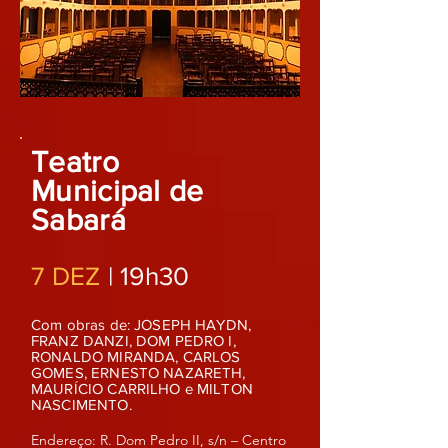
Teatro
Municipal de
Sabará
7
DEZ
| 19h30
Com obras de:
JOSEPH HAYDN
,
FRANZ DANZI, DOM PEDRO I,
RONALDO MIRANDA, CARLOS
GOMES, ERNESTO NAZARETH,
MAURÍCIO CARRILHO e MILTON
NASCIMENTO.
Endereç
o: R. Dom Pedro II, s/n – Centro