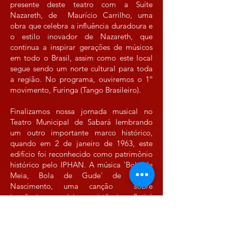
presente deste teatro com a Suíte
Nazareth, de Maurício Carrilho, uma
obra que celebra a influência duradoura e
o estilo inovador de Nazareth, que
continua a inspirar gerações de músicos
em todo o Brasil, assim como este local
segue sendo um norte cultural para toda
a região. No programa, ouviremos o 1º
movimento, Furinga (Tango Brasileiro).
Finalizamos nossa jornada musical no
Teatro Municipal de Sabará lembrando
um outro importante marco histórico,
quando em 2 de janeiro de 1963, este
edifício foi reconhecido como patrimônio
histórico pelo IPHAN. A música 'Bola de
Meia, Bola de Gude' de Milton
Nascimento, uma canção sobre
inocência, memória e resistência, refletirá
esse momento importante que garante a
preservação deste teatro que representa a