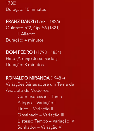
1780)
Duração: 10 min​​utos
FRANZ DANZI
(1763 - 1826)
Quinteto nº2, Op. 56 (1821)
I. Allegro
Duração: 4 min​​utos
DOM PEDRO I
(1798 - 1834)
Hino (Arranjo Jessé Sadoc)
Duração: 3 min​​utos
RONALDO MIRANDA
(1948 -)
Variações Sérias sobre um Tema de
Anacleto de Medeiros
Com expressão - Tema
Allegro – Variação I
Lírico – Variação II
Obstinado – Variação III
L’istesso Tempo – Variação IV
Sonhador – Variação V