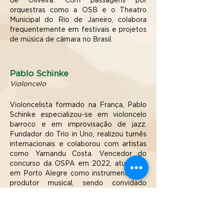
de Oliveira. Com passagens por
orquestras como a OSB e o Theatro
Municipal do Rio de Janeiro, colabora
frequentemente em festivais e projetos
de música de câmara no Brasil.
Pablo Schinke
Violoncelo
Violoncelista formado na França, Pablo
Schinke especializou-se em violoncelo
barroco e em improvisação de jazz.
Fundador do Trio in Uno, realizou turnês
internacionais e colaborou com artistas
como Yamandu Costa. Vencedor do
concurso da OSPA em 2022, atua hoje
em Porto Alegre como instrumentista e
produtor musical, sendo convidado
frequente de grupos como o Bach Brasil
e a Orquestra da ULBRA.