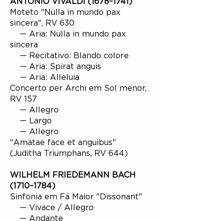
ANTONIO VIVALDI (1678–1741)
Moteto "Nulla in mundo pax
sincera", RV 630
— Aria: Nulla in mundo pax
sincera
— Recitativo: Blando colore
— Aria: Spirat anguis
— Aria: Alleluia
Concerto per Archi em Sol menor,
RV 157
— Allegro
— Largo
— Allegro
"Amatae face et anguibus"
(Juditha Triumphans, RV 644)
WILHELM FRIEDEMANN BACH
(1710–1784)
Sinfonia em Fá Maior "Dissonant"
— Vivace / Allegro
— Andante